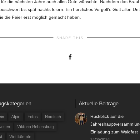
 für die nächsten Jahre auch alles Gute wünschte. Nachdem das Brau
eschwert bis spät nachts feiern. Ein herzliches Vergelt’s Gott allen U
ie die Feier erst möglich gemacht haben.
SHARE THIS
agskategorien
Aktuelle Beiträge
Rückblick auf die
in
Alpin
Fotos
Nordisch
Jahreshauptversammlun
wesen
Viktoria Rebensburg
Einladung zum Waldfest
st
Wettkämpfe
25/05/2026