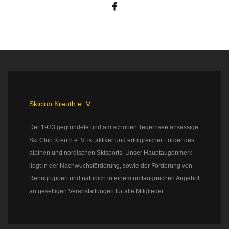
Skiclub Kreuth e. V.
Der 1933 gegründete und am schönen Tegernsee ansässige
Ski Club Kreuth e. V. ist aktiver und erfolgreicher Förder des
alpinen und nordischen Skisports. Unser Hauptaugenmerk
liegt in der Nachwuchsförderung, sowie der Förderung von
Renngruppen und natürlich in einem umfangreichen Angebot
an geselligen Veranstaltungen für alle Mitglieder.