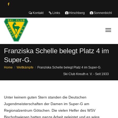
Kontakt
Links
Hirschberg
Sonnenbichl
Toggl
Franziska Schelle belegt Platz 4 im
Super-G.
navig
Home
Wettkämpfe
Franziska Schelle belegt Platz 4 im Super-G.
Ski Club Kreuth e. V. - Seit 1933
Unter keinem guten Stern standen die Deutschen
Jugendmeisterschaften der Damen im Super-G am
Regionalzentrum Götschen. Die vielen Helfer des WSV
Bischofswiesen hatten ganze Arbeit geleistet und es wäre